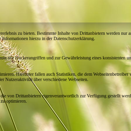
lebnis zu bieten. Bestimmte Inhalte von Drittanbietern werden nur ang
e Informationen hierzu in der Datenschutzerklärung.
utz vor Hackerangriffen und zur Gewährleistung eines konsistenten un
ieren. Hierunter fallen auch Statistiken, die dem Webseitenbetreiber v
r Nutzeraktivität über verschiedene Webseiten.
 die von Drittanbietern eigenverantwortlich zur Verfügung gestellt wer
 zu optimieren.